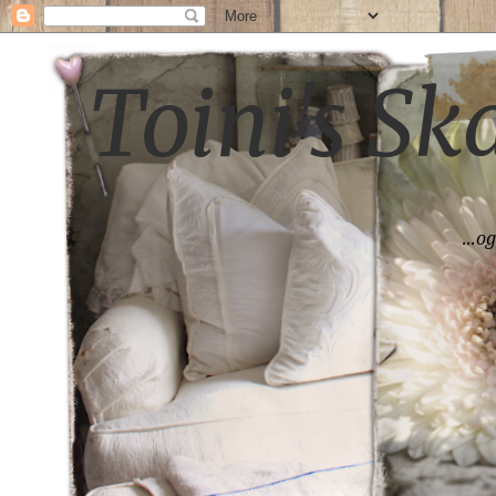
Toini's S
...o