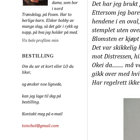
dame, som bor
Det har jeg brukt
i nord
Ettersom jeg bare
Trøndelag, på Fosen. Har to
herlige barn. Elsker hobby av
hendene i en oval,
mange slag, så det går i rykk og
stemplet uten over
napp, på hva jeg holder på med.
Blomsten er kjøpt 
Vis hele profilen min
Det var skikkelig
BESTILLING
mot Distressen, hi
Okei da......... m
Om du ser et kort eller LO du
liker,
gikk over med hvit
Har regelrett ikke
og ønsker noe lignede,
kan jeg lage til deg på
bestilling.
Kontakt meg på e-mail
toinihol@gmail.com