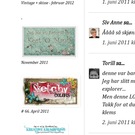
1. juni 2011 k
Vintage + skisse - februar 2012
.
Siv Anne
sa...
Åååå så skjønn
1. juni 2011 k
Torill
sa...
November 2011
denne var bar
Jeg har slitt 
explorer...
Men denne LOe
Takk for at du
# 66. April 2011
klems
2. juni 2011 k