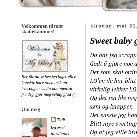
Velkommen til mitt
tirsdag, mai 31
skattekammer!
Sweet baby g
Da har jeg scrappe
Godt å gjøre noe 
Det som skal ordnes
Her får du se hva jeg lager eller
LO'en de har blitt
kanskje bare noen ord om
hverdagen...... En kommentar
virkelig lekker LO
fra deg, gjør meg veldig glad :)
Og det jeg ble insp
søm og knapper.
Om meg
Det eneste jeg had
Toi9
Blitt mye sverting
Jeg er ei
Og at jeg ville br
nordlands-