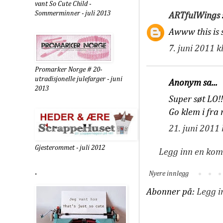
vant So Cute Child -
Sommerminner - juli 2013
ARTfulWings
Awww this is s
7. juni 2011 k
Promarker Norge # 20-
utradisjonelle julefarger - juni
Anonym sa...
2013
Super søt LO!!
Go klem i fra
21. juni 2011 
Gjesterommet - juli 2012
Legg inn en ko
.
Nyere innlegg
Abonner på:
Legg 