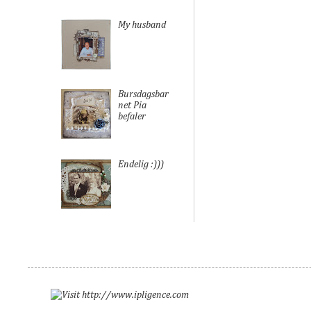
My husband
Bursdagsbar
net Pia
befaler
Endelig :)))