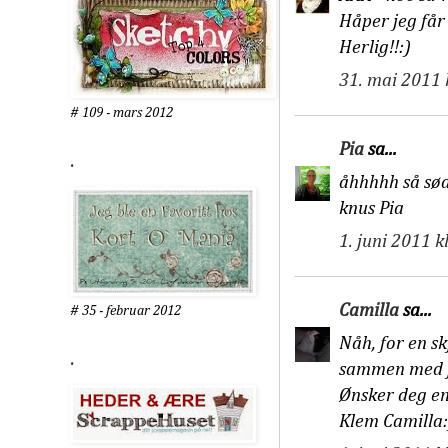
Håper jeg får
Herlig!!:)
31. mai 2011 
# 109 - mars 2012
Pia
sa...
.
åhhhhh så sødt
knus Pia
1. juni 2011 k
Camilla
sa...
# 35 - februar 2012
Nåh, for en sk
.
sammen med fl
Ønsker deg en 
Klem Camilla: