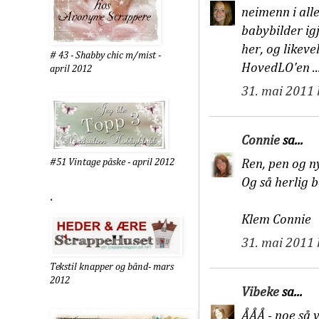
neimenn i alle
babybilder igj
her, og likeve
# 43 - Shabby chic m/mist -
HovedLO'en ...
april 2012
31. mai 2011 
Connie
sa...
Ren, pen og n
#51 Vintage påske - april 2012
Og så herlig 
.
Klem Connie
31. mai 2011 
Tekstil knapper og bånd- mars
2012
Vibeke
sa...
ÅÅÅ - noe så v