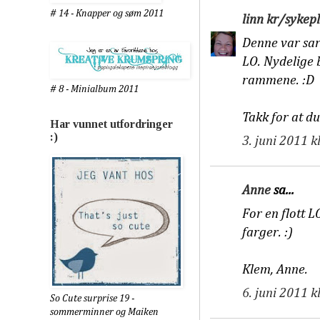
# 14 - Knapper og søm 2011
linn kr/sykepl
Denne var sart
LO. Nydelige 
rammene. :D
# 8 - Minialbum 2011
Takk for at du
Har vunnet utfordringer
:)
3. juni 2011 k
Anne
sa...
For en flott 
farger. :)
Klem, Anne.
6. juni 2011 k
So Cute surprise 19 -
sommerminner og Maiken