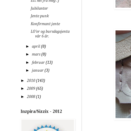
Ett hei fra meg :)
Jubilanter
Jente punk
Konfirmant jente
LO'er og bursdagsjenta
vår 6 år.
►
april
(8)
►
mars
(8)
►
februar
(13)
►
januar
(3)
►
2010
(143)
►
2009
(65)
►
2008
(1)
Inzpira/Sizzix - 2012