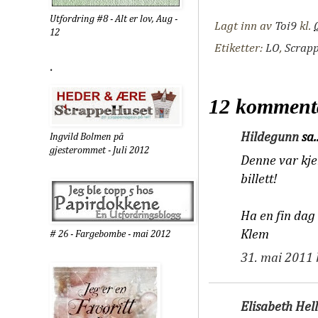
Utfordring #8 - Alt er lov, Aug -
Lagt inn av
Toi9
kl.
12
Etiketter:
LO
,
Scrap
.
12 komment
Hildegunn
sa..
Ingvild Bolmen på
gjesterommet - Juli 2012
Denne var kje
billett!
Ha en fin dag
Klem
# 26 - Fargebombe - mai 2012
31. mai 2011 
Elisabeth Hel